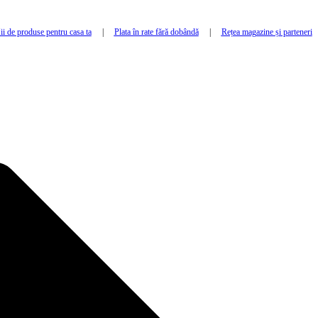
i de produse pentru casa ta
|
Plata în rate fără dobândă
|
Rețea magazine și parteneri