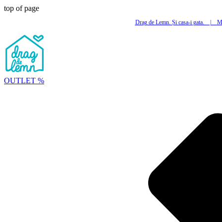
top of page
Drag de Lemn. Și casa-i gata.
|
Mi
OUTLET %