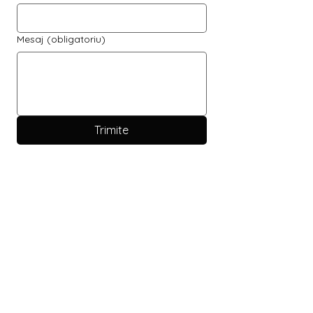
Mesaj
(obligatoriu)
Trimite
DRAG DE LEMN
Despre noi
Contact & Magazine
Devino Partener
Blog de idei și inspirație
Servicii
Copyright Drag de Lemn
Metode de plată
Toate drepturile rezervate.
Intrebari frecvente