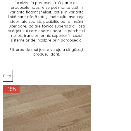
încalzire în pardoseală. O parte din
produsele noastre se pot monta atât in
varianta flotant (nelipit) cât și în varianta
lipită care oferă totuși mai multe avantaje:
stabilitate sporită, posibilitatea refinisării
ulterioare, izolare fonică superioară, lipsa
scârțâitului care apare uneori la parchetul
nelipit, transfer termic superior în cazul
sistemelor de încalzire prin pardoseală.
Filtrarea de mai jos te va ajuta să găsești
produsul dorit.
Filtru
-15%