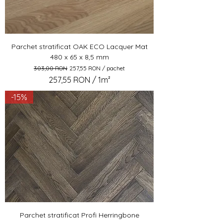
Parchet stratificat OAK ECO Lacquer Mat
480 x 65 x 8,5 mm
Preț normal
Preț redus
303,00 RON
257,55 RON / pachet
257,55 RON
/
1m²
2
-15%
5
7
,
5
5
R
O
N
p
e
1
Parchet stratificat Profi Herringbone
m