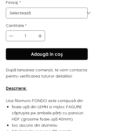
Finisaj
*
Γ
Cantitate
*
Adaugă în coș
După lansarea comenzii, te vom contacta
pentru verificarea tuturor detaliilor.
Descriere:
Usa filomuro FONDO este compusă din:
foaie ușă din LEMN si mijloc FAGURE
căptușite pe ambele părți cu panouri
HDF (grosime foaie ușă 40mm)
toc ascuns din aluminiu