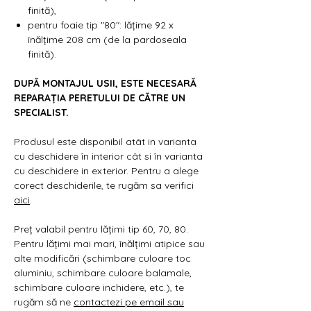
finită),
pentru foaie tip "80": lățime 92 x
înălțime 208 cm (de la pardoseala
finită).
DUPĂ MONTAJUL USII, ESTE NECESARĂ
REPARAȚIA PERETULUI DE CĂTRE UN
SPECIALIST.
Produsul este disponibil atât in varianta
cu deschidere în interior cât si în varianta
cu deschidere in exterior. Pentru a alege
corect deschiderile, te rugăm sa verifici
aici
.
Preț valabil pentru lățimi tip 60, 70, 80.
Pentru lățimi mai mari, înălțimi atipice sau
alte modificări (schimbare culoare toc
aluminiu, schimbare culoare balamale,
schimbare culoare inchidere, etc.), te
rugăm să ne
contactezi pe email sau