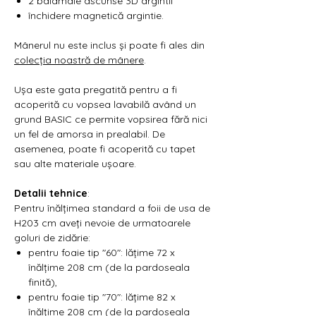
2 balamale ascunse 3D argintii
închidere magnetică argintie.
Mânerul nu este inclus și poate fi ales din
colecția noastră de mânere
.
Ușa este gata pregatită pentru a fi
acoperită cu vopsea lavabilă având un
grund BASIC ce permite vopsirea fără nici
un fel de amorsa in prealabil. De
asemenea, poate fi acoperită cu tapet
sau alte materiale ușoare.
Detalii tehnice
:
Pentru înălțimea standard a foii de usa de
H203 cm aveți nevoie de urmatoarele
goluri de zidărie:
pentru foaie tip "60": lățime 72 x
înălțime 208 cm (de la pardoseala
finită),
pentru foaie tip "70": lățime 82 x
înălțime 208 cm (de la pardoseala