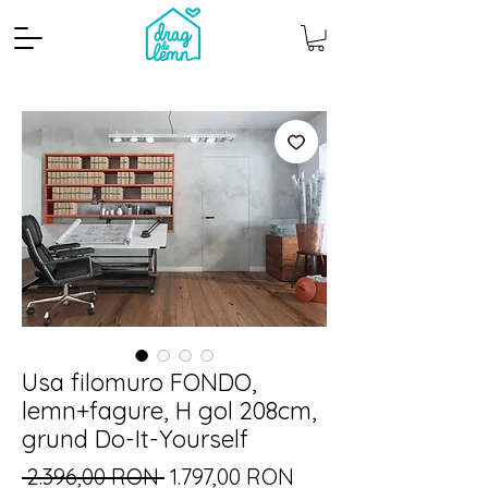
Cantitate mp
Pachete
Usa filomuro FONDO,
lemn+fagure, H gol 208cm,
grund Do-It-Yourself
Preț
Preț
 2.396,00 RON 
1.797,00 RON