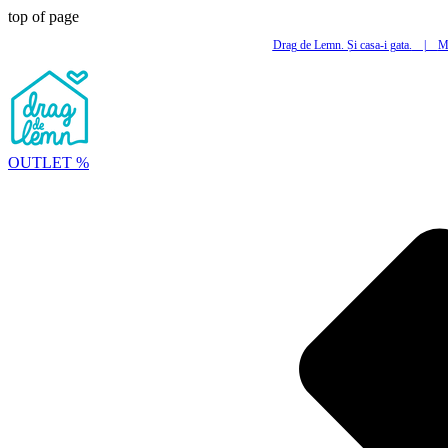
top of page
Drag de Lemn. Și casa-i gata.
|
Mi
OUTLET %