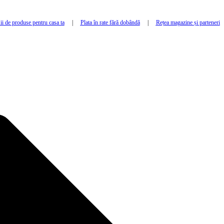
i de produse pentru casa ta
|
Plata în rate fără dobândă
|
Rețea magazine și parteneri