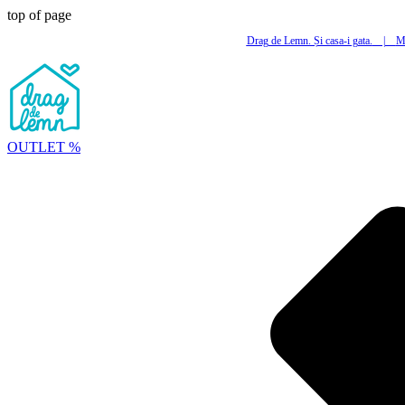
top of page
Drag de Lemn. Și casa-i gata.
|
Mi
OUTLET %