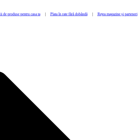
i de produse pentru casa ta
|
Plata în rate fără dobândă
|
Rețea magazine și parteneri