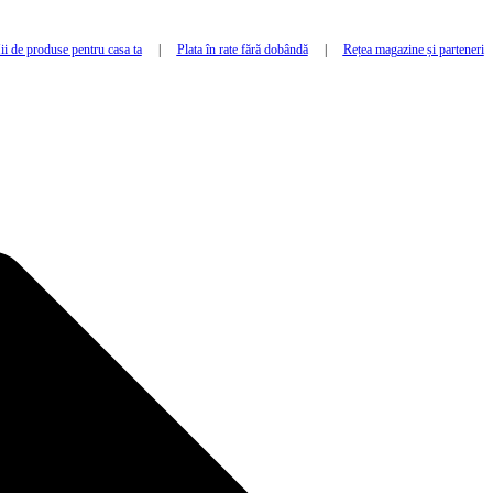
i de produse pentru casa ta
|
Plata în rate fără dobândă
|
Rețea magazine și parteneri