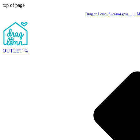
top of page
Drag de Lemn. Și casa-i gata.
|
Mi
OUTLET %