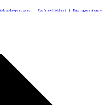
i de produse pentru casa ta
|
Plata în rate fără dobândă
|
Rețea magazine și parteneri