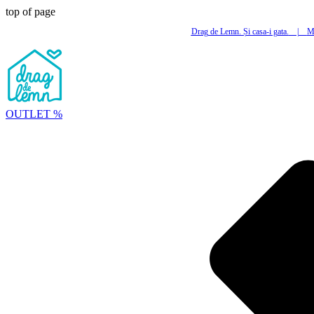
top of page
Drag de Lemn. Și casa-i gata.
|
Mi
OUTLET %