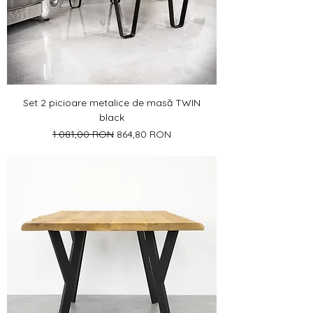
Γ
Set 2 picioare metalice de masă TWIN
black
Preț normal
Preț redus
1.081,00 RON
864,80 RON