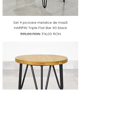
Set 4 picioare metalice de masă
HAIRPIN Triple Flat Bar 40 black
Preț normal
Preț redus
395,00 RON
316,00 RON