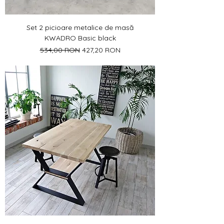
Set 2 picioare metalice de masă
KWADRO Basic black
Preț normal
Preț redus
534,00 RON
427,20 RON