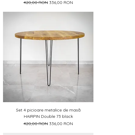
Preț normal
Preț redus
420,00 RON
336,00 RON
Set 4 picioare metalice de masă
HAIRPIN Double 73 black
Preț normal
Preț redus
420,00 RON
336,00 RON