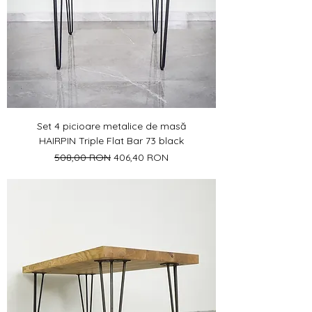
Set 4 picioare metalice de masă
HAIRPIN Triple Flat Bar 73 black
Preț normal
Preț redus
508,00 RON
406,40 RON