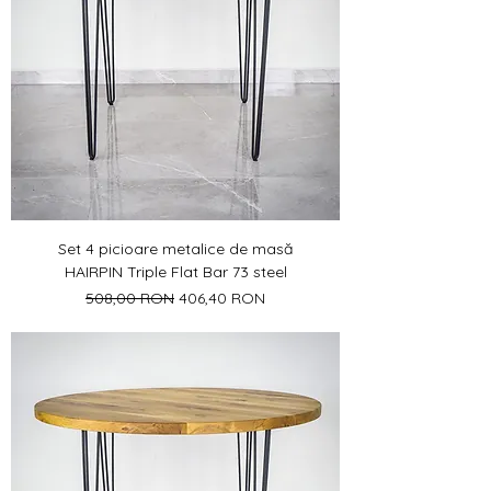
Set 4 picioare metalice de masă
HAIRPIN Triple Flat Bar 73 steel
Preț normal
Preț redus
508,00 RON
406,40 RON