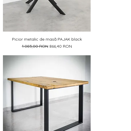
Picior metalic de masă PAJAK black
Preț normal
Preț redus
1.083,00 RON
866,40 RON