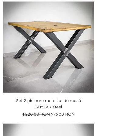
Set 2 picioare metalice de masă
KRYZAK steel
Preț normal
Preț redus
1.220,00 RON
976,00 RON