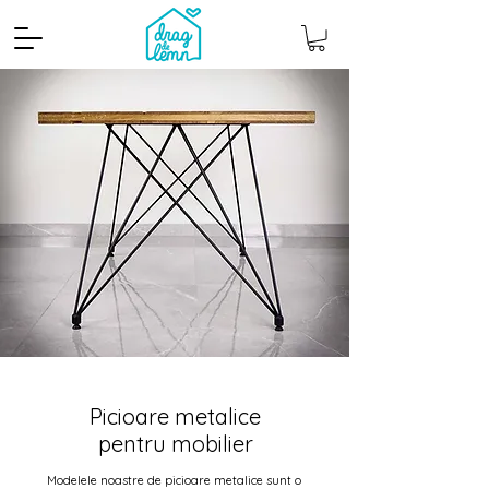
Picioare metalice
pentru mobilier
Modelele noastre de picioare metalice sunt o