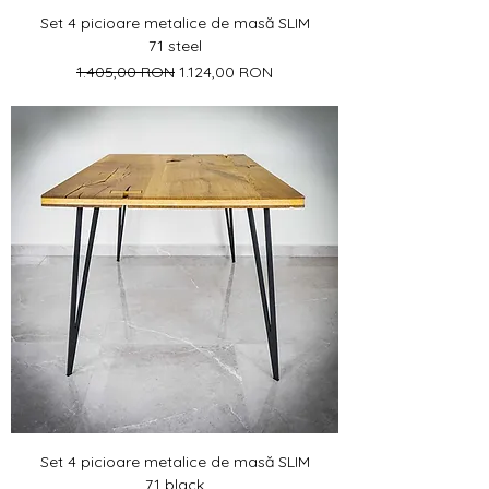
Set 4 picioare metalice de masă SLIM
71 steel
Preț normal
Preț redus
1.405,00 RON
1.124,00 RON
Set 4 picioare metalice de masă SLIM
71 black