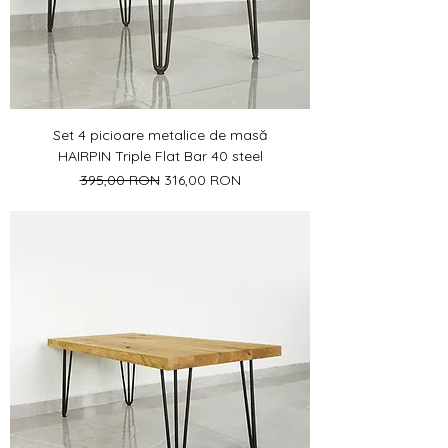
Set 4 picioare metalice de masă
HAIRPIN Triple Flat Bar 40 steel
Preț normal
Preț redus
395,00 RON
316,00 RON