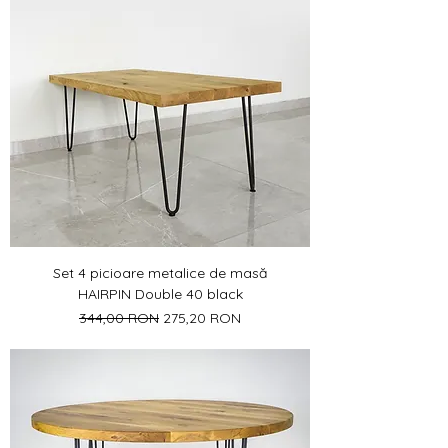
Set 4 picioare metalice de masă
HAIRPIN Double 40 black
Preț normal
Preț redus
344,00 RON
275,20 RON