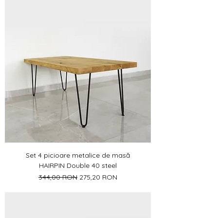
Set 4 picioare metalice de masă
HAIRPIN Double 40 steel
Preț normal
Preț redus
344,00 RON
275,20 RON