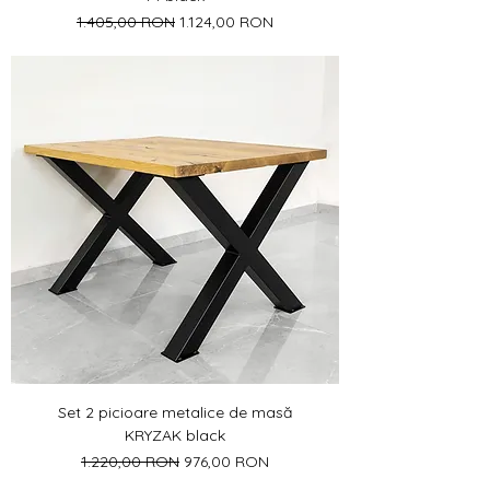
Preț normal
Preț redus
1.405,00 RON
1.124,00 RON
Set 2 picioare metalice de masă
KRYZAK black
Preț normal
Preț redus
1.220,00 RON
976,00 RON