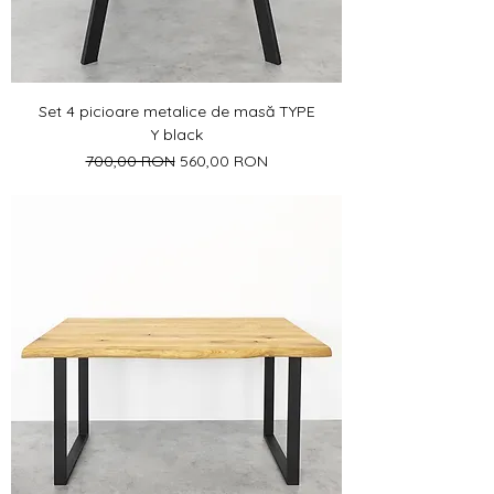
Set 4 picioare metalice de masă TYPE
Y black
Preț normal
Preț redus
700,00 RON
560,00 RON