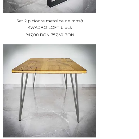
Set 2 picioare metalice de masă
KWADRO LOFT black
Preț normal
Preț redus
947,00 RON
757,60 RON