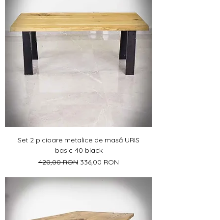
Set 2 picioare metalice de masă URIS
basic 40 black
Preț normal
Preț redus
420,00 RON
336,00 RON