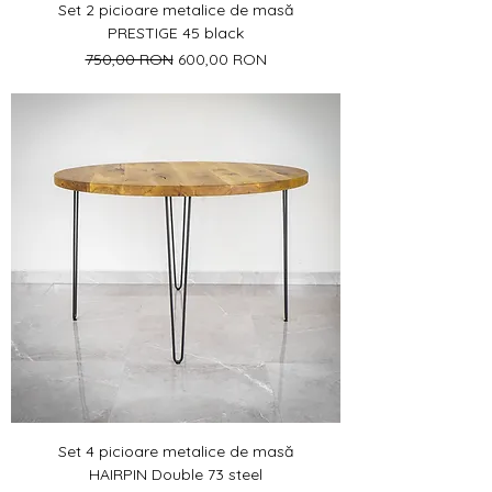
Set 2 picioare metalice de masă
PRESTIGE 45 black
Preț normal
Preț redus
750,00 RON
600,00 RON
Set 4 picioare metalice de masă
HAIRPIN Double 73 steel