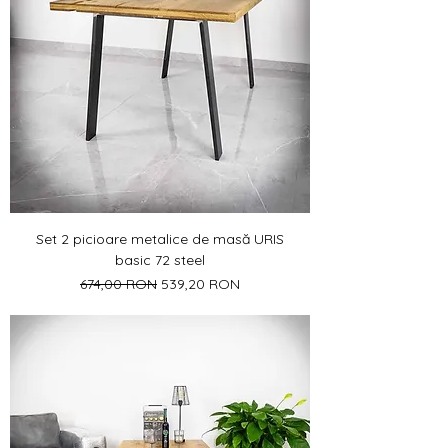
Set 2 picioare metalice de masă URIS
basic 72 steel
Preț normal
Preț redus
674,00 RON
539,20 RON