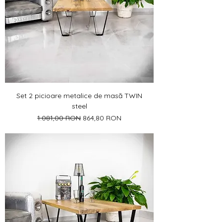
Set 2 picioare metalice de masă TWIN
steel
Preț normal
Preț redus
1.081,00 RON
864,80 RON