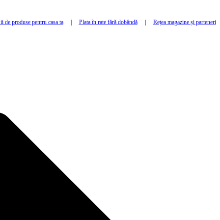
i de produse pentru casa ta
|
Plata în rate fără dobândă
|
Rețea magazine și parteneri