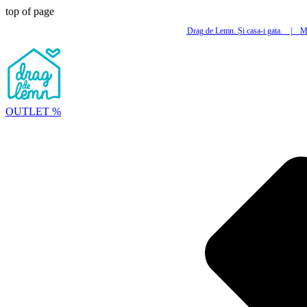
top of page
Drag de Lemn. Și casa-i gata.
|
Mi
OUTLET %