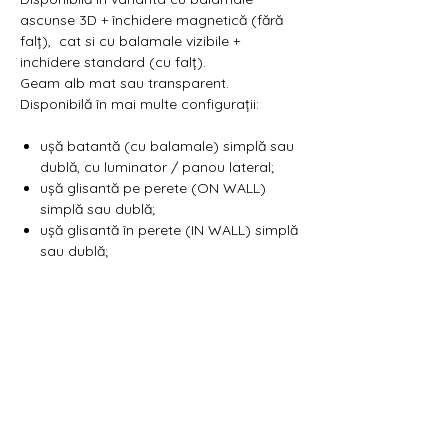
ascunse 3D + închidere magnetică (fără
falț), cat si cu balamale vizibile +
inchidere standard (cu falț).
Geam alb mat sau transparent.
Disponibilă în mai multe configurații:
ușă batantă (cu balamale) simplă sau
dublă, cu luminator / panou lateral;
ușă glisantă pe perete (ON WALL)
simplă sau dublă;
ușă glisantă în perete (IN WALL) simplă
sau dublă;