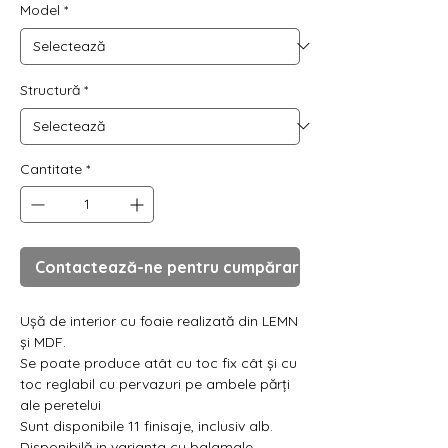
Γ
Model
*
Structură
*
Cantitate
*
Contactează-ne pentru cumpărare
Ușă de interior cu foaie realizată din LEMN
și MDF.
Se poate produce atât cu toc fix cât și cu
toc reglabil cu pervazuri pe ambele părți
ale peretelui
Sunt disponibile 11 finisaje, inclusiv alb.
Disponibilă in varianta cu balamale