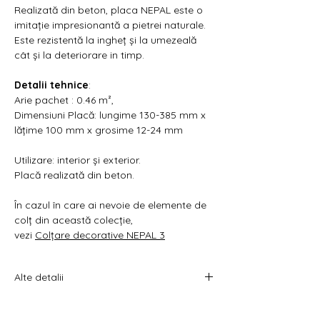
Γ
Realizată din beton, placa NEPAL este o
imitație impresionantă a pietrei naturale.
Este rezistentă la ingheț și la umezeală
cât și la deteriorare in timp.
Detalii tehnice
:
Arie pachet : 0.46 m²,
Dimensiuni Placă: lungime 130-385 mm x
lățime 100 mm x grosime 12-24 mm
Utilizare: interior și exterior.
Placă realizată din beton.
În cazul în care ai nevoie de elemente de
colț din această colecție,
vezi
Colțare decorative NEPAL 3
Alte detalii
Pretul afișat este per cutie.