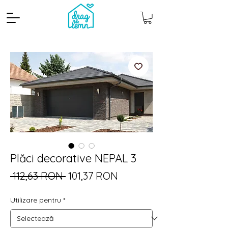
Plăci decorative NEPAL 3
Cantitate mp
Pachete
Preț
Preț
 112,63 RON 
101,37 RON
normal
redus
Utilizare pentru
*