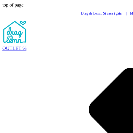
top of page
Drag de Lemn. Și casa-i gata.
|
Mi
OUTLET %