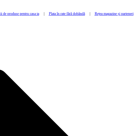
i de produse pentru casa ta
|
Plata în rate fără dobândă
|
Rețea magazine și parteneri