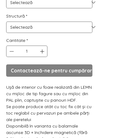
Γ
Structură
*
Cantitate
*
Contactează-ne pentru cumpărare
Ușă de interior cu foaie realizată din LEMN
cu mijloc de tip fagure sau cu mijloc din
PAL plin, captușite cu panouri HDF.
Se poate produce atât cu toc fix cât și cu
toc reglabil cu pervazuri pe ambele părți
ale peretelui
Disponibilă în varianta cu balamale
ascunse 3D + închidere magnetică (fără