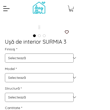
Ușă de interior SURMIA 3
Finisaj
*
Model
*
Cantitate mp
Pachete
Structură
*
Cantitate
*