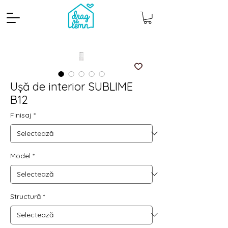
Ușă de interior SUBLIME
B12
Finisaj
*
Model
*
Cantitate mp
Pachete
Structură
*