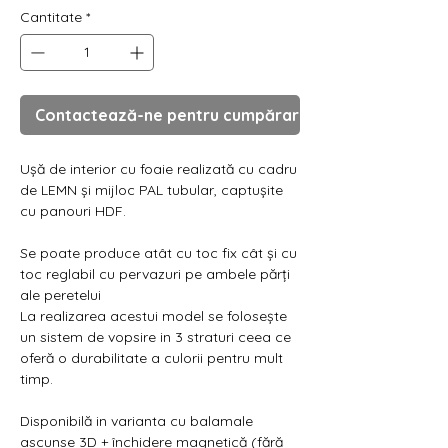
Cantitate
*
Contactează-ne pentru cumpărare
Ușă de interior cu foaie realizată cu cadru
de LEMN și mijloc PAL tubular, captușite
cu panouri HDF.
Se poate produce atât cu toc fix cât și cu
toc reglabil cu pervazuri pe ambele părți
ale peretelui
La realizarea acestui model se folosește
un sistem de vopsire in 3 straturi ceea ce
oferă o durabilitate a culorii pentru mult
timp.
Disponibilă in varianta cu balamale
ascunse 3D + închidere magnetică (fără