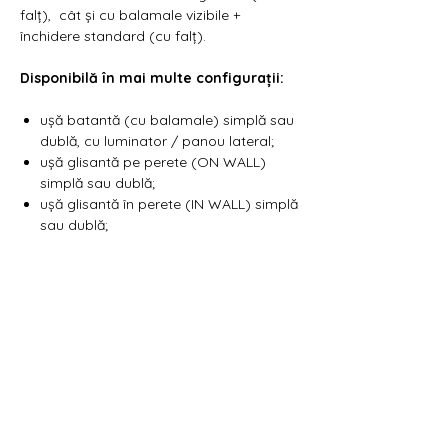
Γ
falț), cât și cu balamale vizibile +
închidere standard (cu falț).
Disponibilă în mai multe configurații:
ușă batantă (cu balamale) simplă sau
dublă, cu luminator / panou lateral;
ușă glisantă pe perete (ON WALL)
simplă sau dublă;
ușă glisantă în perete (IN WALL) simplă
sau dublă;