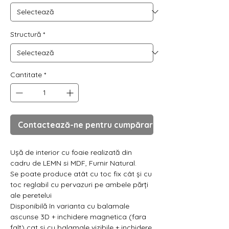
Γ
Structură
*
Cantitate
*
Contactează-ne pentru cumpărare
Ușă de interior cu foaie realizată din
cadru de LEMN si MDF, Furnir Natural.
Se poate produce atât cu toc fix cât și cu
toc reglabil cu pervazuri pe ambele părți
ale peretelui
Disponibilă în varianta cu balamale
ascunse 3D + inchidere magnetica (fara
falț) cat si cu balamale vizibile + inchidere