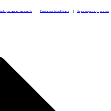
i de produse pentru casa ta
|
Plata în rate fără dobândă
|
Rețea magazine și parteneri