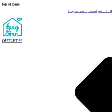
top of page
Drag de Lemn. Și casa-i gata.
|
Mi
OUTLET %