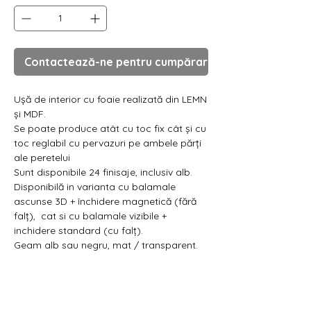
Contactează-ne pentru cumpărare
Ușă de interior cu foaie realizată din LEMN
și MDF.
Se poate produce atât cu toc fix cât și cu
toc reglabil cu pervazuri pe ambele părți
ale peretelui
Sunt disponibile 24 finisaje, inclusiv alb.
Disponibilă in varianta cu balamale
ascunse 3D + închidere magnetică (fără
falț), cat si cu balamale vizibile +
inchidere standard (cu falț).
Geam alb sau negru, mat / transparent.