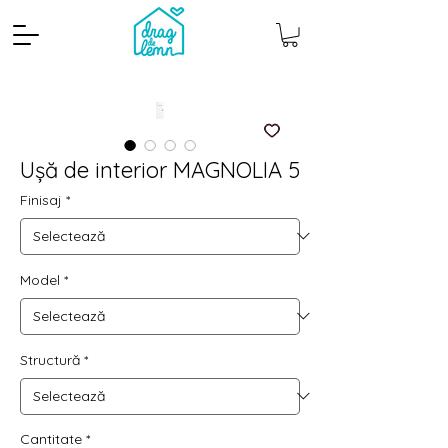
Ușă de interior MAGNOLIA 5
Finisaj
*
Model
*
Cantitate mp
Pachete
Structură
*
Cantitate
*