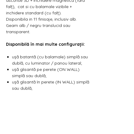
ascunse 3D + închidere magnetică (fără
falț), cat si cu balamale vizibile +
inchidere standard (cu falț).
Disponibila in 11 finisaje, inclusiv alb.
Geam alb / negru translucid sau
transparent.
Disponibilă în mai multe configurații:
ușă batantă (cu balamale) simplă sau
dublă, cu luminator / panou lateral;
ușă glisantă pe perete (ON WALL)
simplă sau dublă;
ușă glisantă în perete (IN WALL) simplă
sau dublă;