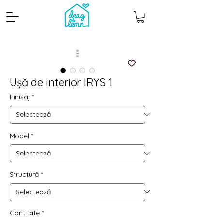
Ușă de interior IRYS 1
Finisaj
*
Model
*
Cantitate mp
Pachete
Structură
*
Cantitate
*