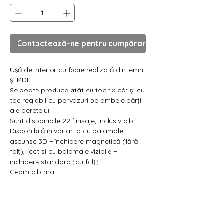
Contactează-ne pentru cumpărare
Ușă de interior cu foaie realizată din lemn
și MDF.
Se poate produce atât cu toc fix cât și cu
toc reglabil cu pervazuri pe ambele părți
ale peretelui
Sunt disponibile 22 finisaje, inclusiv alb.
Disponibilă in varianta cu balamale
ascunse 3D + închidere magnetică (fără
falț), cat si cu balamale vizibile +
inchidere standard (cu falț).
Geam alb mat.