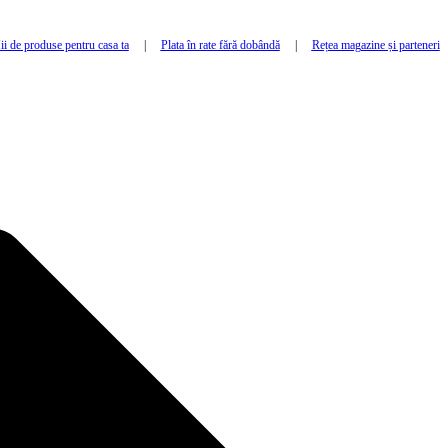
i de produse pentru casa ta
|
Plata în rate fără dobândă
|
Rețea magazine și parteneri