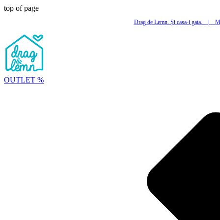
top of page
Drag de Lemn. Și casa-i gata.
|
Mi
OUTLET %