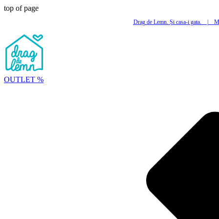
top of page
Drag de Lemn. Și casa-i gata.
|
Mi
OUTLET %