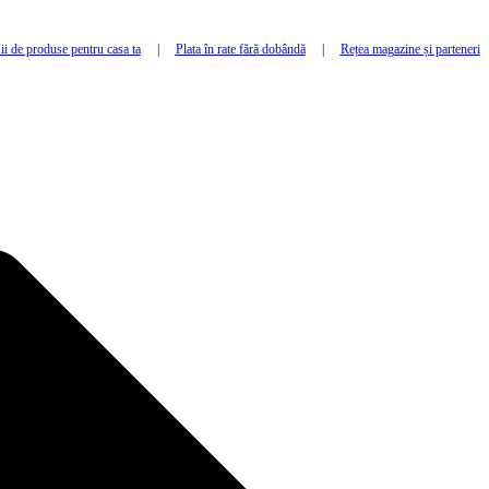
i de produse pentru casa ta
|
Plata în rate fără dobândă
|
Rețea magazine și parteneri