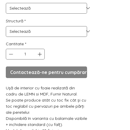
Γ
Structură
*
Cantitate
*
Contactează-ne pentru cumpărare
Ușă de interior cu foaie realizată din
cadru de LEMN si MDF, Furnir Natural.
Se poate produce atât cu toc fix cât și cu
toc reglabil cu pervazuri pe ambele părți
ale peretelui
Disponibilă în varianta cu balamale vizibile
+ inchidere standard (cu falț).