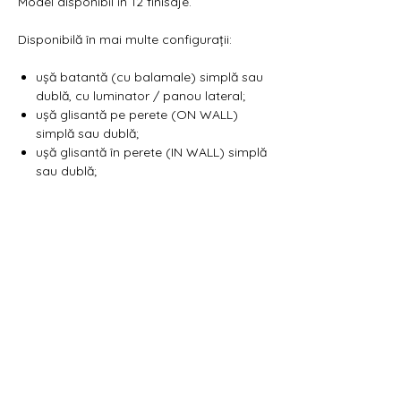
Model disponibil in 12 finisaje.
Disponibilă în mai multe configurații:
ușă batantă (cu balamale) simplă sau
dublă, cu luminator / panou lateral;
ușă glisantă pe perete (ON WALL)
simplă sau dublă;
ușă glisantă în perete (IN WALL) simplă
sau dublă;