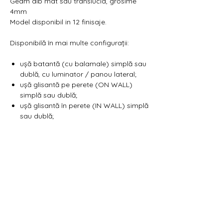
Geam alb mat sau translucid, grosime
4mm
Model disponibil in 12 finisaje.
Disponibilă în mai multe configurații:
ușă batantă (cu balamale) simplă sau
dublă, cu luminator / panou lateral;
ușă glisantă pe perete (ON WALL)
simplă sau dublă;
ușă glisantă în perete (IN WALL) simplă
sau dublă;