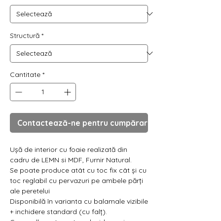
Γ
Structură
*
Cantitate
*
Contactează-ne pentru cumpărare
Ușă de interior cu foaie realizată din
cadru de LEMN si MDF, Furnir Natural.
Se poate produce atât cu toc fix cât și cu
toc reglabil cu pervazuri pe ambele părți
ale peretelui
Disponibilă în varianta cu balamale vizibile
+ inchidere standard (cu falț).