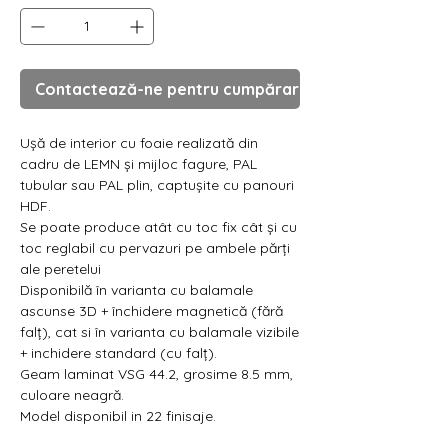
Contactează-ne pentru cumpărare
Ușă de interior cu foaie realizată din
cadru de LEMN și mijloc fagure, PAL
tubular sau PAL plin, captușite cu panouri
HDF.
Se poate produce atât cu toc fix cât și cu
toc reglabil cu pervazuri pe ambele părți
ale peretelui
Disponibilă în varianta cu balamale
ascunse 3D + închidere magnetică (fără
falț), cat si în varianta cu balamale vizibile
+ inchidere standard (cu falț).
Geam laminat VSG 44.2, grosime 8.5 mm,
culoare neagră.
Model disponibil in 22 finisaje.