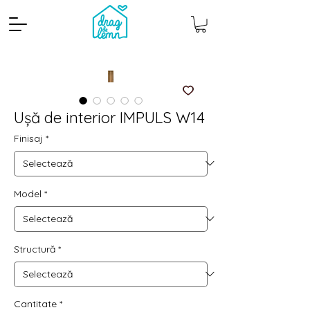
Ușă de interior IMPULS W14
Finisaj
*
Model
*
Cantitate mp
Pachete
Structură
*
Cantitate
*