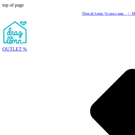
top of page
Drag de Lemn. Și casa-i gata.
|
Mi
OUTLET %