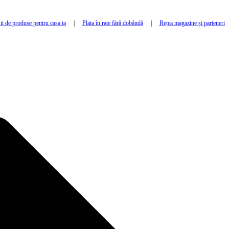
i de produse pentru casa ta
|
Plata în rate fără dobândă
|
Rețea magazine și parteneri