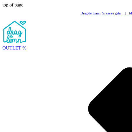
top of page
Drag de Lemn. Și casa-i gata.
|
Mi
OUTLET %