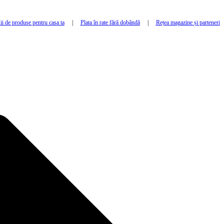
i de produse pentru casa ta
|
Plata în rate fără dobândă
|
Rețea magazine și parteneri