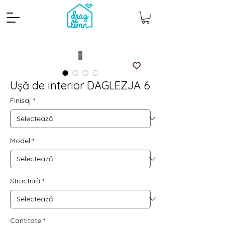
Ușă de interior DAGLEZJA 6
Finisaj
*
Model
*
Cantitate mp
Pachete
Structură
*
Cantitate
*