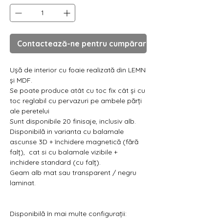
Contactează-ne pentru cumpărare
Ușă de interior cu foaie realizată din LEMN
și MDF.
Se poate produce atât cu toc fix cât și cu
toc reglabil cu pervazuri pe ambele părți
ale peretelui
Sunt disponibile 20 finisaje, inclusiv alb.
Disponibilă in varianta cu balamale
ascunse 3D + închidere magnetică (fără
falț), cat si cu balamale vizibile +
inchidere standard (cu falț).
Geam alb mat sau transparent / negru
laminat.
Disponibilă în mai multe configurații: