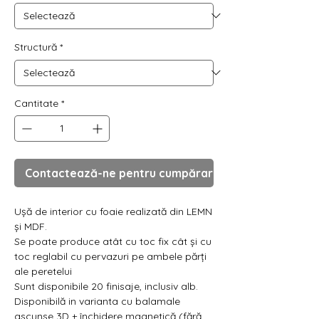
Γ
Structură
*
Cantitate
*
Contactează-ne pentru cumpărare
Ușă de interior cu foaie realizată din LEMN
și MDF.
Se poate produce atât cu toc fix cât și cu
toc reglabil cu pervazuri pe ambele părți
ale peretelui
Sunt disponibile 20 finisaje, inclusiv alb.
Disponibilă in varianta cu balamale
ascunse 3D + închidere magnetică (fără