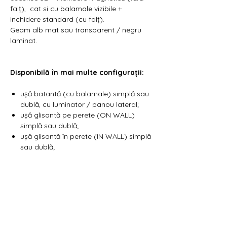
falț), cat si cu balamale vizibile +
inchidere standard (cu falț).
Geam alb mat sau transparent / negru
laminat.
Disponibilă în mai multe configurații:
ușă batantă (cu balamale) simplă sau
dublă, cu luminator / panou lateral;
ușă glisantă pe perete (ON WALL)
simplă sau dublă;
ușă glisantă în perete (IN WALL) simplă
sau dublă;