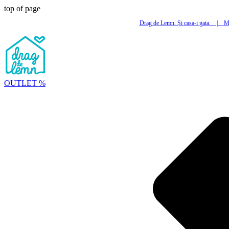
top of page
Drag de Lemn. Și casa-i gata.
|
Mi
OUTLET %