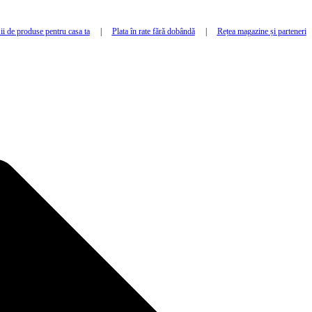
i de produse pentru casa ta
|
Plata în rate fără dobândă
|
Rețea magazine și parteneri