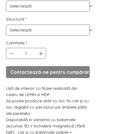
Γ
Structură
*
Cantitate
*
Contactează-ne pentru cumpărare
Ușă de interior cu foaie realizată din
cadru de LEMN si MDF.
Se poate produce atât cu toc fix cât și cu
toc reglabil cu pervazuri pe ambele părți
ale peretelui
Disponibilă in varianta cu balamale
ascunse 3D + închidere magnetică (fără
falț), cat si cu balamale vizibile +