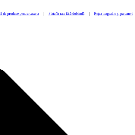
i de produse pentru casa ta
|
Plata în rate fără dobândă
|
Rețea magazine și parteneri