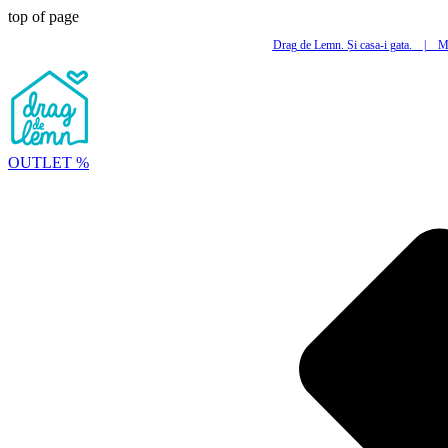
top of page
Drag de Lemn. Și casa-i gata.
|
Mi
OUTLET %