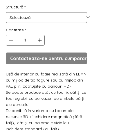
Γ
Structură
*
Cantitate
*
Contactează-ne pentru cumpărare
Ușă de interior cu foaie realizată din LEMN
cu mijloc de tip fagure sau cu mijloc din
PAL plin, captușite cu panouri HDF.
Se poate produce atât cu toc fix cât și cu
toc reglabil cu pervazuri pe ambele părți
ale peretelui
Disponibilă în varianta cu balamale
ascunse 3D + închidere magnetică (fără
falț), cât și cu balamale vizibile +
închidere standard (cu falț)