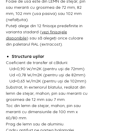
Foaie de usa este din LEMN de stejar, pin
sau meranti cu grosimea de 72 mm, 82
mm, 102 mm (usa pasiva) sau 102 mm
(nefalțuita).
Puteți alege din 12 finisaje predefinite in
varianta stadard (
vezi finisajele
disponibile
) sau să alegeți orice culoare
din paletarul RAL (extracost).
Structura ușilor
Coeficient de transfer al căldurii:
Ud<0,90 W/m2K (pentru uși de 72mm)
Ud <0,78 W/m2K (pentru uși de 82mm)
Ud=0,63 W/m2K (pentru uși de 102mm)
Substrat, în exteriorul blatului, realizat din
lemn de stejar, mahon, pin sau meranti cu
grosimea de 12 mm sau 7 mm.
Toc din lemn de stejar, mahon, pin sau
meranti cu dimensiunile de 100 mm x
60/80 mm.
Prag de lemn sau de aluminiu.
Cadru antifurt pe partea balamalei.