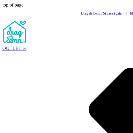
top of page
Drag de Lemn. Și casa-i gata.
|
Mi
OUTLET %