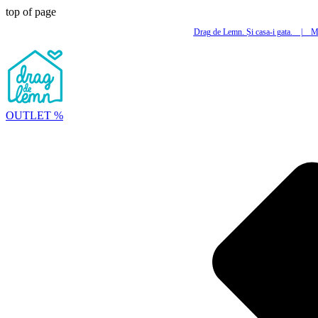
top of page
Drag de Lemn. Și casa-i gata.
|
Mi
OUTLET %