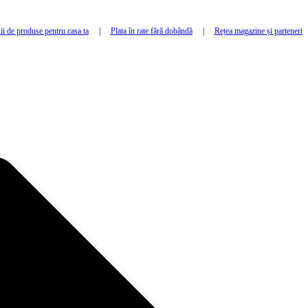
i de produse pentru casa ta
|
Plata în rate fără dobândă
|
Rețea magazine și parteneri