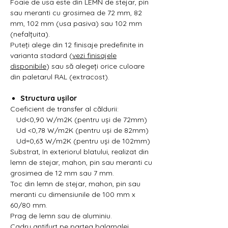
Foaie de usa este din LEMN de stejar, pin
sau meranti cu grosimea de 72 mm, 82
mm, 102 mm (usa pasiva) sau 102 mm
(nefalțuita).
Puteți alege din 12 finisaje predefinite in
varianta stadard (
vezi finisajele
disponibile
) sau să alegeți orice culoare
din paletarul RAL (extracost).
Structura ușilor
Coeficient de transfer al căldurii:
Ud<0,90 W/m2K (pentru uși de 72mm)
Ud <0,78 W/m2K (pentru uși de 82mm)
Ud=0,63 W/m2K (pentru uși de 102mm)
Substrat, în exteriorul blatului, realizat din
lemn de stejar, mahon, pin sau meranti cu
grosimea de 12 mm sau 7 mm.
Toc din lemn de stejar, mahon, pin sau
meranti cu dimensiunile de 100 mm x
60/80 mm.
Prag de lemn sau de aluminiu.
Cadru antifurt pe partea balamalei.