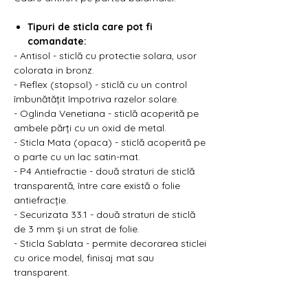
Γ
Tipuri de sticla care pot fi
comandate:
- Antisol - sticlă cu protectie solara, usor
colorata in bronz.
- Reflex (stopsol) - sticlă cu un control
îmbunătățit împotriva razelor solare.
- Oglinda Venetiana - sticlă acoperită pe
ambele părți cu un oxid de metal.
- Sticla Mata (opaca) - sticlă acoperită pe
o parte cu un lac satin-mat.
- P4 Antiefractie - două straturi de sticlă
transparentă, între care există o folie
antiefracție.
- Securizata 33.1 - două straturi de sticlă
de 3 mm și un strat de folie.
- Sticla Sablata - permite decorarea sticlei
cu orice model, finisaj mat sau
transparent.