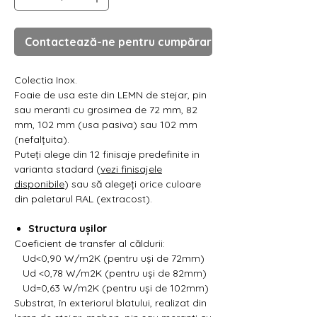
Γ
Contactează-ne pentru cumpărare
Colectia Inox.
Foaie de usa este din LEMN de stejar, pin
sau meranti cu grosimea de 72 mm, 82
mm, 102 mm (usa pasiva) sau 102 mm
(nefalțuita).
Puteți alege din 12 finisaje predefinite in
varianta stadard (
vezi finisajele
disponibile
) sau să alegeți orice culoare
din paletarul RAL (extracost).
Structura ușilor
Coeficient de transfer al căldurii:
Ud<0,90 W/m2K (pentru uși de 72mm)
Ud <0,78 W/m2K (pentru uși de 82mm)
Ud=0,63 W/m2K (pentru uși de 102mm)
Substrat, în exteriorul blatului, realizat din