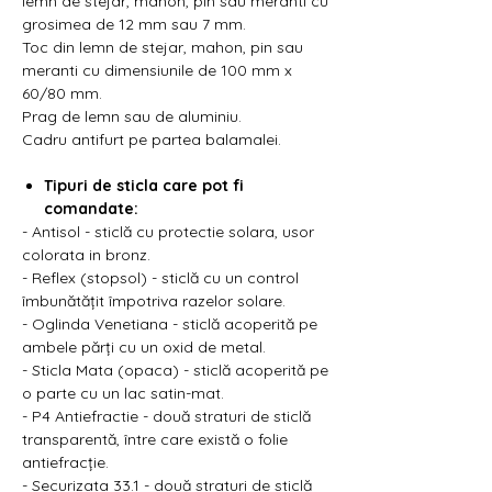
lemn de stejar, mahon, pin sau meranti cu
grosimea de 12 mm sau 7 mm.
Toc din lemn de stejar, mahon, pin sau
meranti cu dimensiunile de 100 mm x
60/80 mm.
Prag de lemn sau de aluminiu.
Cadru antifurt pe partea balamalei.
Tipuri de sticla care pot fi
comandate:
- Antisol - sticlă cu protectie solara, usor
colorata in bronz.
- Reflex (stopsol) - sticlă cu un control
îmbunătățit împotriva razelor solare.
- Oglinda Venetiana - sticlă acoperită pe
ambele părți cu un oxid de metal.
- Sticla Mata (opaca) - sticlă acoperită pe
o parte cu un lac satin-mat.
- P4 Antiefractie - două straturi de sticlă
transparentă, între care există o folie
antiefracție.
- Securizata 33.1 - două straturi de sticlă