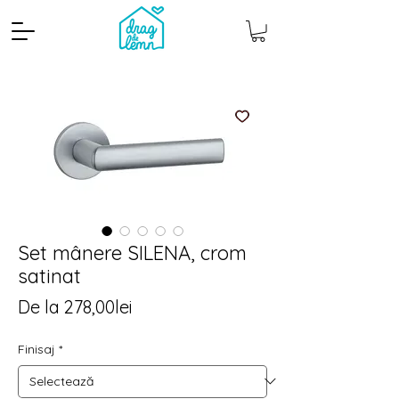
Set mânere SILENA, crom
satinat
Cantitate mp
Pachete
Preț
De la
278,00lei
redus
Finisaj
*