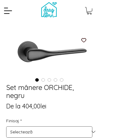
Set mânere ORCHIDE,
negru
Cantitate mp
Pachete
Preț
De la
404,00lei
redus
Finisaj
*