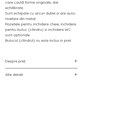
Γ
care caută forme originale, dar
echilibrate.
Sunt echipate cu arcuri duble si are auto-
nivelare din metal.
Rozetele pentru inchidere cheie, inchidere
pentru butuc (cilindru) si inchidere WC
sunt optionale.
Butucul (cilindrul) nu este inclus in pret.
Despre preț
Prețul variază în funcție de opțiunea
Alte detalii
aleasă :
doar set mânere,
Costul livrării este calculat la checkout
set mânere cu rozetă WC,
înainte de plata comenzii.
set mânere cu rozetă pentru cheie
universală
set mânere cu rozetă pentru butuc).