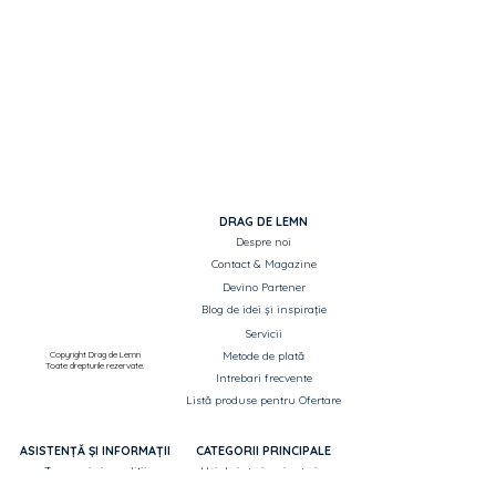
DRAG DE LEMN
Despre noi
Contact & Magazine
Devino Partener
Blog de idei și inspirație
Servicii
Copyright Drag de Lemn
Metode de plată
Toate drepturile rezervate.
Intrebari frecvente
Listă produse pentru Ofertare
ASISTENȚĂ ȘI INFORMAȚII
CATEGORII PRINCIPALE
Termeni si condiții
Uși de interior si exterior
Politica de confidențialitate
Parchet