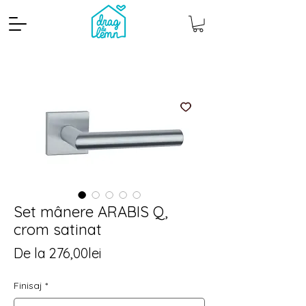
Set mânere ARABIS Q,
Cantitate mp
Pachete
crom satinat
Preț
De la
276,00lei
redus
Finisaj
*