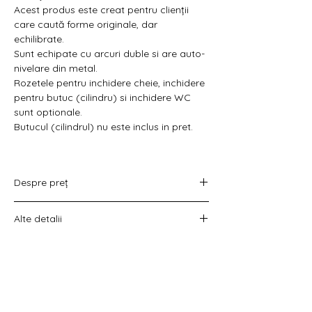
Acest produs este creat pentru clienții
care caută forme originale, dar
echilibrate.
Sunt echipate cu arcuri duble si are auto-
nivelare din metal.
Rozetele pentru inchidere cheie, inchidere
pentru butuc (cilindru) si inchidere WC
sunt optionale.
Butucul (cilindrul) nu este inclus in pret.
Despre preț
Prețul variază în funcție de opțiunea
Alte detalii
aleasă :
doar set mânere,
Costul livrării este calculat la checkout
set mânere cu rozetă WC,
înainte de plata comenzii.
set mânere cu rozetă pentru cheie
universală
set mânere cu rozetă pentru butuc).