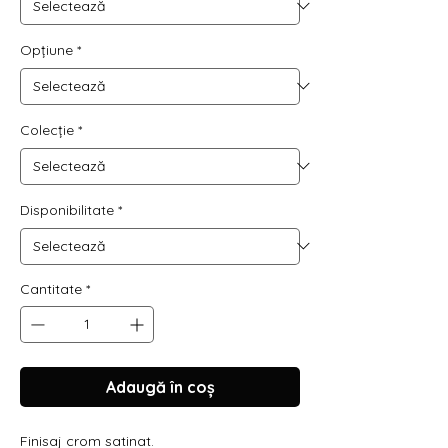
Γ
Opțiune
*
Colecție
*
Disponibilitate
*
Cantitate
*
Adaugă în coș
Finisaj crom satinat.