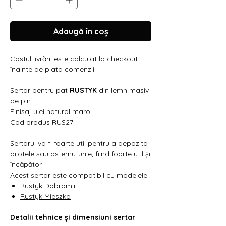
Γ
Adaugă în coș
Costul livrării este calculat la checkout
înainte de plata comenzii.
Sertar pentru pat
RUSTYK
din lemn masiv
de pin.
Finisaj ulei natural maro.
Cod produs RUS27
Sertarul va fi foarte util pentru a depozita
pilotele sau asternuturile, fiind foarte util și
încăpător.
Acest sertar este compatibil cu modelele
Rustyk Dobromir
Rustyk Mieszko
Detalii tehnice și dimensiuni sertar
: