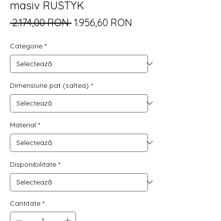
masiv RUSTYK
Preț
Preț
 2.174,00 RON 
1.956,60 RON
normal
redus
Categorie
*
Dimensiune pat (saltea)
*
Material
*
Disponibilitate
*
Cantitate
*