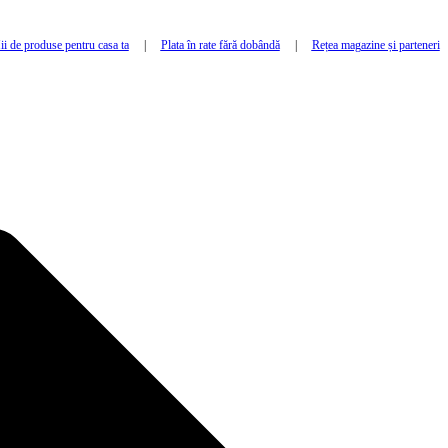
i de produse pentru casa ta
|
Plata în rate fără dobândă
|
Rețea magazine și parteneri