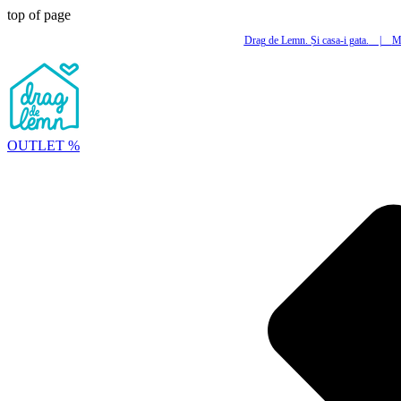
top of page
Drag de Lemn. Și casa-i gata.
|
Mi
OUTLET %