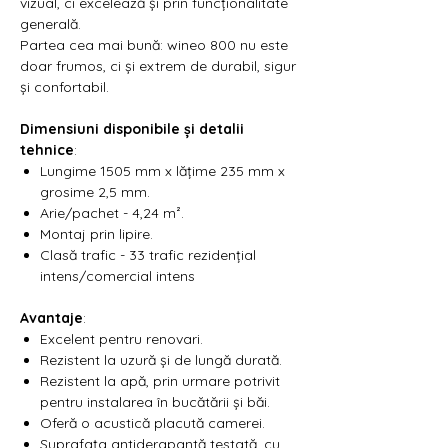
vizual, ci excelează și prin funcționalitate
generală.
Partea cea mai bună: wineo 800 nu este
doar frumos, ci și extrem de durabil, sigur
și confortabil.
Dimensiuni disponibile și detalii
tehnice
:
Lungime 1505 mm x lățime 235 mm x
grosime 2,5 mm.
Arie/pachet - 4,24 m².
Montaj prin lipire.
Clasă trafic - 33 trafic rezidențial
intens/comercial intens
Avantaje
:
Excelent pentru renovari.
Rezistent la uzură și de lungă durată.
Rezistent la apă, prin urmare potrivit
pentru instalarea în bucătării și băi.
Oferă o acustică placută camerei.
Suprafața antiderapantă testată, cu