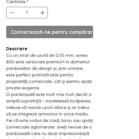
Γ
Cantitate
*
Contactează-ne pentru cumpărare
Descriere
:
Cu un strat de uzură de 0,55 mm, wineo
800 este versiunea premium în domeniul
pardoselilor de design și, prin urmare,
este perfect potrivită atât pentru
proprietăți comerciale, cât și pentru spații
private exigente.
O pardoseală este mult mai mult decât o
simplă suprafață – modelează încăperea,
trebuie să reziste uzurii zilnice și ar trebui
să se integreze armonios în orice mediu.
Fie că este vorba de casă, birou sau spații
comerciale aglomerate: aveți nevoie de o
pardoseală care nu doar impresionează