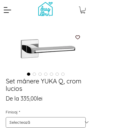
Set mânere YUKA Q, crom
lucios
Cantitate mp
Pachete
Preț
De la
335,00lei
redus
Finisaj
*