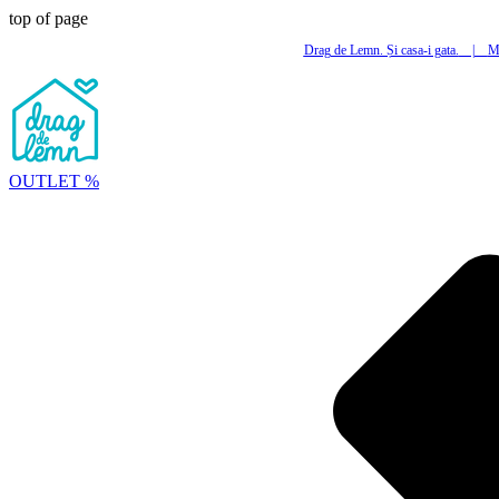
top of page
Drag de Lemn. Și casa-i gata.
|
Mi
OUTLET %