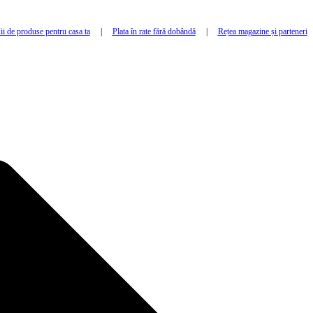
i de produse pentru casa ta
|
Plata în rate fără dobândă
|
Rețea magazine și parteneri