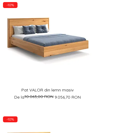
-10%
Pat VALOR din lemn masiv
10.063,00 RON
Preț normal
Preț redus
De la
9.056,70 RON
-10%