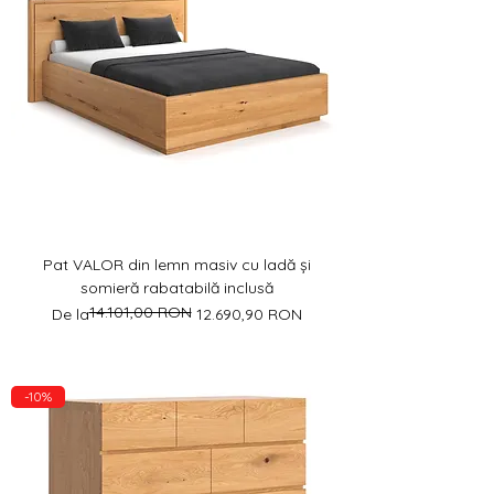
Pat VALOR din lemn masiv cu ladă și
somieră rabatabilă inclusă
14.101,00 RON
Preț normal
Preț redus
De la
12.690,90 RON
-10%