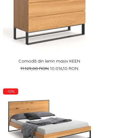
Γ
Comodă din lemn masiv KEEN
Preț normal
Preț redus
11.129,00 RON
10.016,10 RON
-10%