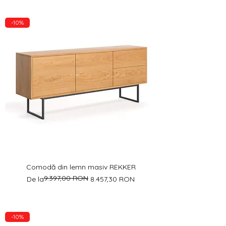
-10%
Comodă din lemn masiv REKKER
9.397,00 RON
Preț normal
Preț redus
De la
8.457,30 RON
-10%