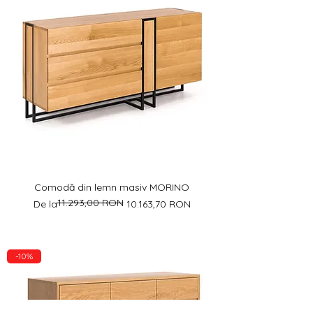
Comodă din lemn masiv MORINO
11.293,00 RON
Preț normal
Preț redus
De la
10.163,70 RON
-10%