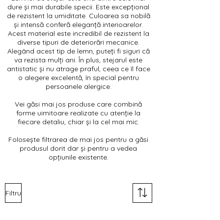
dure și mai durabile specii. Este excepțional
de rezistent la umiditate. Culoarea sa nobilă
și intensă conferă eleganță interioarelor.
Acest material este incredibil de rezistent la
diverse tipuri de deteriorări mecanice.
Alegând acest tip de lemn, puteți fi siguri că
va rezista mulți ani. În plus, stejarul este
antistatic și nu atrage praful, ceea ce îl face
o alegere excelentă, în special pentru
persoanele alergice.
Vei găsi mai jos produse care combină
forme uimitoare realizate cu
atenție la
fiecare detaliu, chiar și la cel mai mic.
Folosește filtrarea de mai jos pentru a găsi
produsul dorit dar și pentru a vedea
opțiunile existente.
Filtru