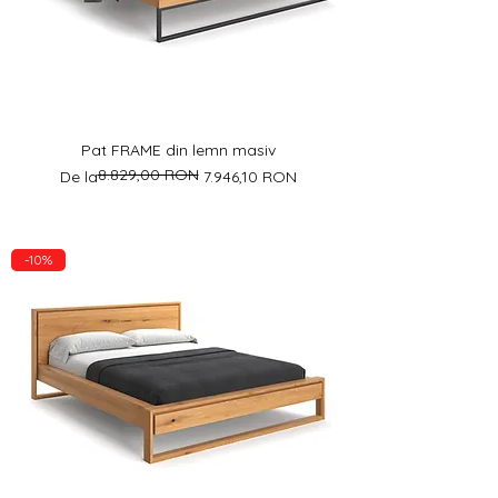
Pat FRAME din lemn masiv
8.829,00 RON
Preț normal
Preț redus
De la
7.946,10 RON
-10%