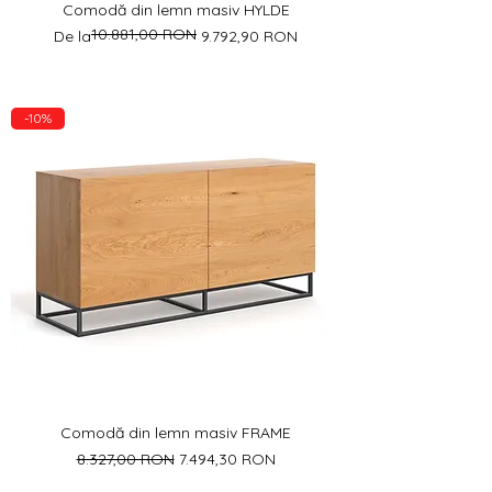
Comodă din lemn masiv HYLDE
10.881,00 RON
Preț normal
Preț redus
De la
9.792,90 RON
-10%
Comodă din lemn masiv FRAME
Preț normal
Preț redus
8.327,00 RON
7.494,30 RON