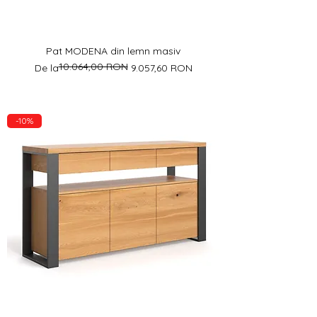
Pat MODENA din lemn masiv
10.064,00 RON
Preț normal
Preț redus
De la
9.057,60 RON
-10%