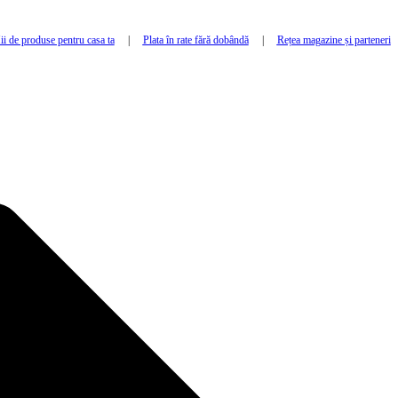
i de produse pentru casa ta
|
Plata în rate fără dobândă
|
Rețea magazine și parteneri