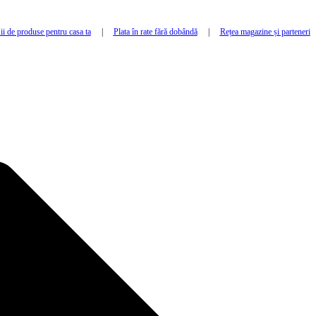
i de produse pentru casa ta
|
Plata în rate fără dobândă
|
Rețea magazine și parteneri