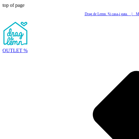
top of page
Drag de Lemn. Și casa-i gata.
|
Mi
OUTLET %